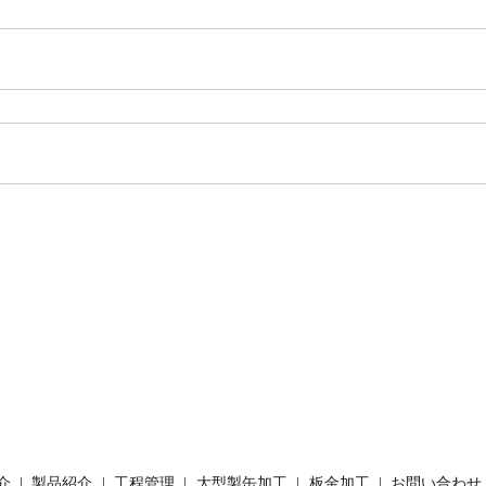
介
製品紹介
工程管理
大型製缶加工
板金加工
お問い合わせ